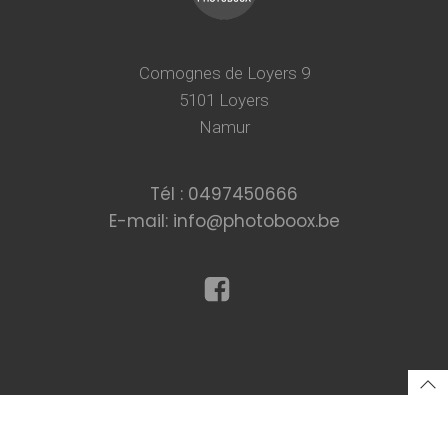
Comognes de Loyers 9
5101 Loyers
Namur
Tél : 0497450666
E-mail: info@photoboox.be