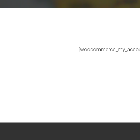
[woocommerce_my_accou